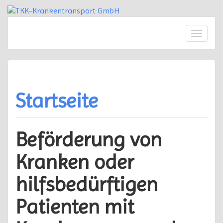
Springe
zum
Inhalt
Schalte
Naviga
Startseite
Beförderung von
Kranken oder
hilfsbedürftigen
Patienten mit