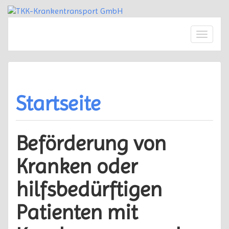
Springe
zum
Inhalt
Schalte
Naviga
Startseite
Beförderung von
Kranken oder
hilfsbedürftigen
Patienten mit