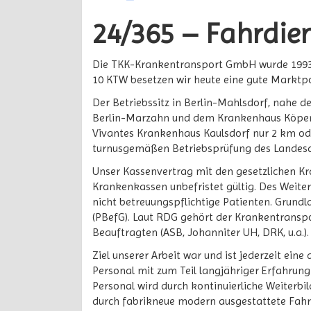
24/365 – Fahrdie
Die TKK-Krankentransport GmbH wurde 1993 m
10 KTW besetzen wir heute eine gute Marktpo
Der Betriebssitz in Berlin-Mahlsdorf, nahe d
Berlin-Marzahn und dem Krankenhaus Köpeni
Vivantes Krankenhaus Kaulsdorf nur 2 km od
turnusgemäßen Betriebsprüfung des Landesamt
Unser Kassenvertrag mit den gesetzlichen K
Krankenkassen unbefristet gültig. Des Weite
nicht betreuungspflichtige Patienten. Grund
(PBefG). Laut RDG gehört der Krankentranspo
Beauftragten (ASB, Johanniter UH, DRK, u.a.).
Ziel unserer Arbeit war und ist jederzeit ein
Personal mit zum Teil langjähriger Erfahrun
Personal wird durch kontinuierliche Weiterb
durch fabrikneue modern ausgestattete Fahr