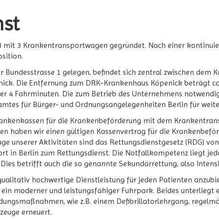
nst
it 3 Krankentransportwagen gegründet. Nach einer kontinuierl
sition.
er Bundesstrasse 1 gelegen, befindet sich zentral zwischen dem K
ck. Die Entfernung zum DRK-Krankenhaus Köpenick beträgt ca
er 4 Fahrminuten. Die zum Betrieb des Unternehmens notwendig
es für Bürger- und Ordnungsangelegenheiten Berlin für weitere
rankenkassen für die Krankenbeförderung mit dem Krankentrans
ren haben wir einen gültigen Kassenvertrag für die Krankenbef
lage unserer Aktivitäten sind das Rettungsdienstgesetz (RDG) v
rt in Berlin zum Rettungsdienst. Die Notfallkompetenz liegt jed
 Dies betrifft auch die so genannte Sekundärrettung, also Intens
e qualitativ hochwertige Dienstleistung für jeden Patienten anzub
g ein moderner und leistungsfähiger Fuhrpark. Beides unterliegt
ildungsmaßnahmen, wie z.B. einem Defibrillatorlehrgang, regelmä
zeuge erneuert.