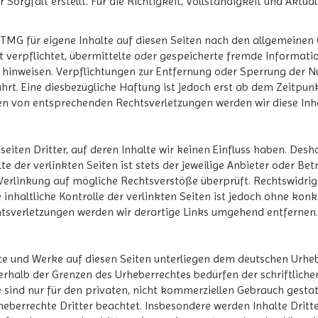
 Sorgfalt erstellt. Für die Richtigkeit, Vollständigkeit und Aktua
 TMG für eigene Inhalte auf diesen Seiten nach den allgemeinen 
ht verpflichtet, übermittelte oder gespeicherte fremde Inform
eit hinweisen. Verpflichtungen zur Entfernung oder Sperrung der
hrt. Eine diesbezügliche Haftung ist jedoch erst ab dem Zeitpun
en von entsprechenden Rechtsverletzungen werden wir diese In
eiten Dritter, auf deren Inhalte wir keinen Einfluss haben. Desh
 der verlinkten Seiten ist stets der jeweilige Anbieter oder Betr
Verlinkung auf mögliche Rechtsverstöße überprüft. Rechtswidri
inhaltliche Kontrolle der verlinkten Seiten ist jedoch ohne kon
tsverletzungen werden wir derartige Links umgehend entfernen.
alte und Werke auf diesen Seiten unterliegen dem deutschen Urheb
erhalb der Grenzen des Urheberrechtes bedürfen der schriftliche
 sind nur für den privaten, nicht kommerziellen Gebrauch gestatte
heberrechte Dritter beachtet. Insbesondere werden Inhalte Dritte