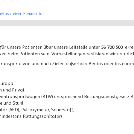
terlasse einen Kommentar
ür unsere Patienten über unsere Leitstelle unter
56 700 500
errei
ken beim Patienten sein. Vorbestellungen realisieren wir natürl
ransporte von und nach Zielen außerhalb Berlins oder ins europ
 Europa
n und Privat
nkentransportwagen (KTW) entsprechend Rettungsdienstgesetz Be
e und Stuhl
or (AED), Pulsoxymeter, Sauerstoff, ..
mindestens Rettungssanitäter)